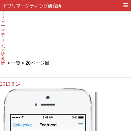
ア
プ
リ
マ
ー
ケ
テ
ィ
ン
グ
研
究
所
> 一覧 > 20ページ目
2013.6.14