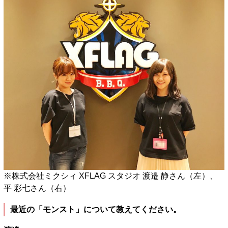
b
a
Li
o
n
o
k
k
※株式会社ミクシィ XFLAG スタジオ 渡邉 静さん（左）、
平 彩七さん（右）
最近の「モンスト」について教えてください。