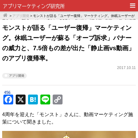
>
アプリ開発
> モンストが語る「ユーザー復帰」マーケティング。休眠ユーザーが
蘇る「オーブ訴求」バナーの威力と、7.5倍もの差が出た「静止画vs動画」のアプリ復帰
率。
モンストが語る「ユーザー復帰」マーケティン
グ。休眠ユーザーが蘇る「オーブ訴求」バナー
の威力と、7.5倍もの差が出た「静止画vs動画」
のアプリ復帰率。
2017.10.11
アプリ開発
456
F
X
H
Li
C
a
at
n
o
4周年を迎えた「モンスト」さんに、動画マーケティング施
c
e
e
p
策について聞きました。
e
n
y