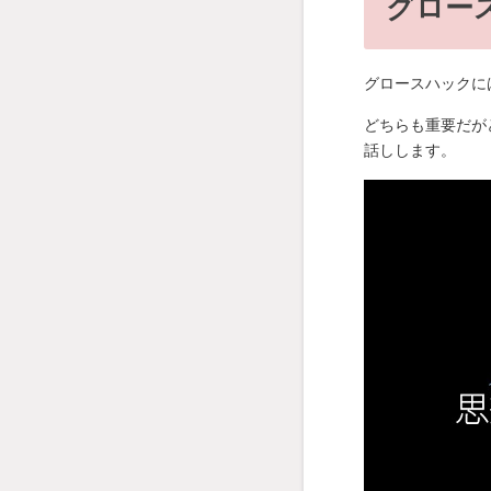
グロー
グロースハックに
どちらも重要だが
話しします。