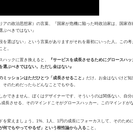
リアの政治思想家）の言葉、『国家が危機に陥った時政治家は、国家存
選ぶべきではない』
段を選ばない」という言葉がありますがそれを最初にいった人。この考
こと。
スハックに置き換えると、
『サービスを成長させるためにグロースハッ
を選ぶべきではない。ただし金はない』
のミッションはただひとつ「成長させること」
だけ。お金はないけど知
、そのためだったらどんなことでもやる。
しかできません、ぼくはデザイナーです、そういうのは関係ない、自分
も成長させる、そのマインドこそがグロースハッカー。このマインドが
ドを変えましょう。1%、1人、1円の成長にフォーカスして、そのため
が何でもやってやるぜ」という根性論から入る
こと。