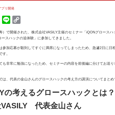
アプリ開発
H
Li
C
at
n
o
比寿）で開催された、株式会社VASILY主催のセミナー「iQONグロース
e
e
p
るグロースハックの追体験」に参加してきました。
n
y
は参加応募が殺到してすぐに満席になってしまったため、急遽2日に日
a
Li
です。
n
ても非常に勉強になったため、セミナーの内容を前後編に分けてお送り
k
では、代表の金山さんのグロースハックの考え方の講演についてまとめ
ILYの考えるグロースハックとは
VASILY 代表金山さん