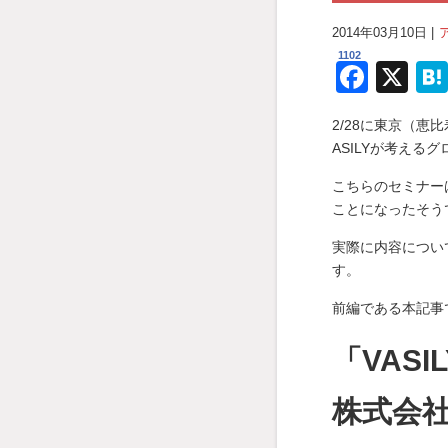
2014年03月10日 |
1102
F
X
a
2/28に東京（恵
c
ASILYが考え
e
こちらのセミナー
b
ことになったそう
o
実際に内容につい
o
す。
k
前編である本記事
「VAS
株式会社