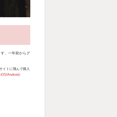
ます、一年前からグ
サイトに飛んで購入
（
iOS
/
Android
）