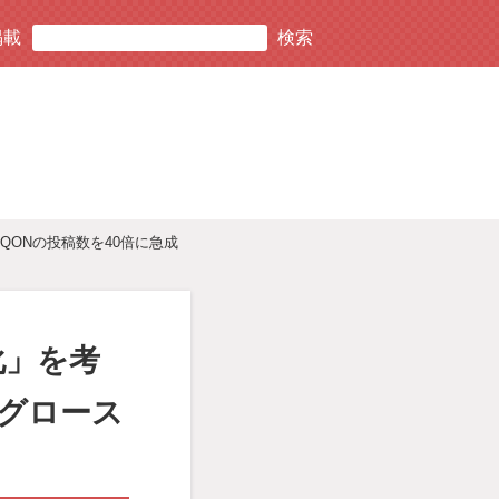
掲載
QONの投稿数を40倍に急成
化」を考
たグロース