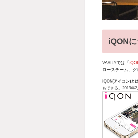
iQON
VASILYでは「
iQ
ロースチーム、グ
iQON(アイコン)と
もできる。2013年