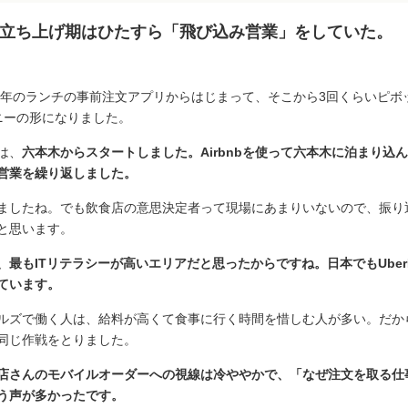
立ち上げ期はひたすら「飛び込み営業」をしていた。
17年のランチの事前注文アプリからはじまって、そこから3回くらいピボッ
ニーの形になりました。
は、
六本木からスタートしました。Airbnbを使って六本木に泊まり込
営業を繰り返しました。
ましたね。でも飲食店の意思決定者って現場にあまりいないので、振り
と思います。
最もITリテラシーが高いエリアだと思ったからですね。日本でもUberE
ています。
ルズで働く人は、給料が高くて食事に行く時間を惜しむ人が多い。だからUb
同じ作戦をとりました。
店さんのモバイルオーダーへの視線は冷ややかで、「なぜ注文を取る仕
う声が多かったです。