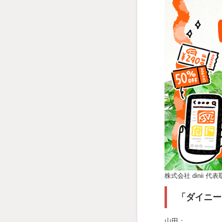
株式会社 dinii 代
「ダイニー
山田：