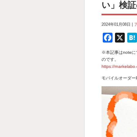
い」検証
2024年01月08日 |
F
X
a
※本記事はnote
c
のです。
e
https://markelab
b
モバイルオーダー
o
o
k