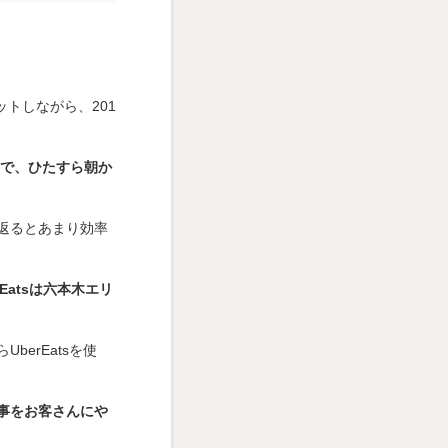
トしながら、201
んで、ひたすら朝か
返るとあまり効率
atsは六本木エリ
erEatsを使
事をお客さんにや