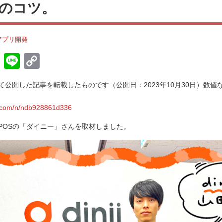
のコツ。
アプリ開発
H
Li
C
at
n
o
にて公開した記事を転載したものです（公開日：2023年10月30日）数
e
e
p
n
y
o.com/n/ndb928861d336
a
Li
POSの「ダイニー」さんを取材しました。
n
k