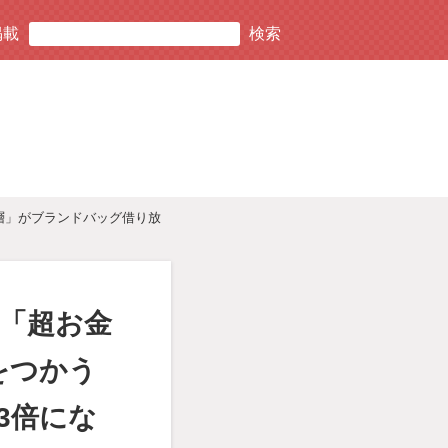
掲載
ち層」がブランドバッグ借り放
る「超お金
をつかう
3倍にな