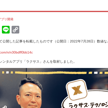
アプリ開発
H
Li
C
at
n
o
にて公開した記事を転載したものです（公開日：2022年7月28日）数値
e
e
p
n
y
.com/n/n30bdff0bb14c
a
Li
レンタルアプリ「ラクサス」さんを取材しました。
n
k